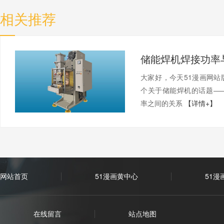
相关推荐
大家好，今天51漫画
个关于储能焊机的话题—
率之间的关系
【详情+】
网站首页
51漫画黄中心
51漫
在线留言
站点地图