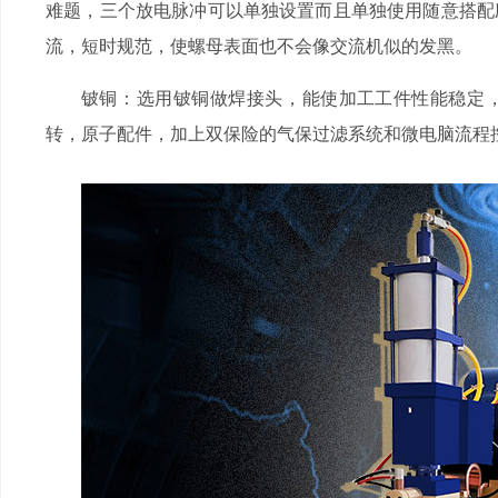
难题，三个放电脉冲可以单独设置而且单独使用随意搭配应用
流，短时规范，使螺母表面也不会像交流机似的发黑。
铍铜：选用铍铜做焊接头，能使加工工件性能稳定
转，原子配件，加上双保险的气保过滤系统和微电脑流程控制