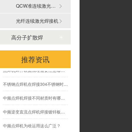
QCW准连续激光焊接机
电阻焊设备在模具焊接中有哪些优势
光纤连续激光焊接机
中频点焊机应对熔核偏移时怎么办?有那些方法措施?
高分子扩散焊
中频点焊机焊接时熔核偏移都有些什么原因?
担心中频点焊机焊接不牢?通过这3点轻松提升中频点焊机的点焊品质
推荐资讯
点焊机焊件表面清理需要注意哪些,为什么要提前做好表面清理
不锈钢点焊机在焊接304不锈钢时需要注意什么
中频点焊机焊接不同材质时有哪些控制模式
中频逆变直流点焊机焊接镀锌板的优势有哪些
中频点焊机为啥运用这么广泛？